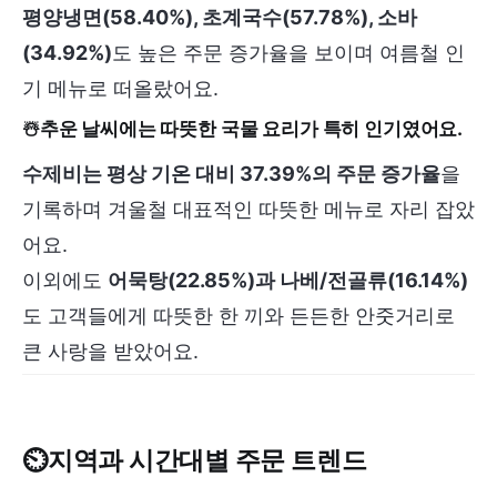
평양냉면(58.40%), 초계국수(57.78%), 소바
(34.92%)
도 높은 주문 증가율을 보이며 여름철 인
기 메뉴로 떠올랐어요.
☃️추운 날씨에는 따뜻한 국물 요리가 특히 인기였어요.
수제비는 평상 기온 대비 37.39%의 주문 증가율
을
기록하며 겨울철 대표적인 따뜻한 메뉴로 자리 잡았
어요.
이외에도
어묵탕(22.85%)과 나베/전골류(16.14%)
도 고객들에게 따뜻한 한 끼와 든든한 안줏거리로
큰 사랑을 받았어요.
⏲️
지역과 시간대별 주문 트렌드