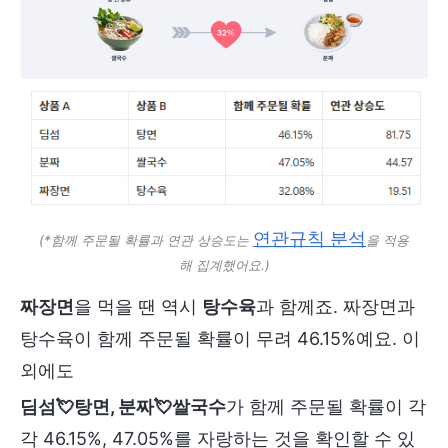
연관규칙 분석
(*함께 주문될 확률과 연관 상승도는 
을 적용
해 집계했어요.)
짜장면
을 먹을 땐 역시
탕수육
과 함께죠. 짜장면과
탕수육이 함께 주문될 확률이 무려 46.15%예요. 이
외에도
딤섬💘탕면, 분짜💘쌀국수
가 함께 주문될 확률이 각
각 46.15%, 47.05%를 자랑하는 것을 확인할 수 있