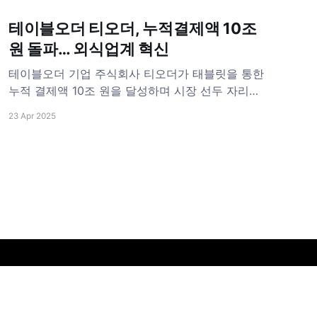
테이블오더 티오더, 누적결제액 10조
원 돌파… 외식업계 혁신
테이블오더 기업 주식회사 티오더가 태블릿을 통한
누적 결제액 10조 원을 달성하며 시장 선두 자리를
더욱 공고히 하고 있다. 티오더는 지난 2월 누적 결
23 Apr 2025
제액 9조 원을 달성한 이후 2개월 만에 10조 원을
돌파하면서 빠른 상승 곡선을 그리고 있다. 누적 결
제액은 2019년 티오더 서비스 출시 이후 현재까지
손님이 테이블에서 티오더를 통해 주문한