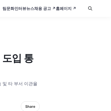
팀문화
인터뷰
뉴스
채용 공고 ↗️
홈페이지 ↗️
 도입 통
축 및 타 부서 이관율
Share