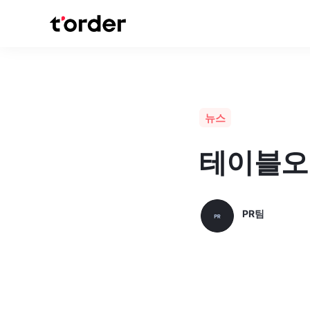
뉴스
테이블오더
PR팀